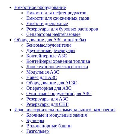
Емкостное оборудование
Емкости для нефтепродуктов
Емкости для сжиженных газов
Емкости дренажные
Резервуары для буровых растворов
Сепараторы нефтегазовые
Оборудование для АЗС и нефтебаз
Бензомаслоуловители
Двустенные резервуары
Контейнерные АЗС
Контейнеры хранения топлива
Люк технологического отсека
Модульная АЗС
Навес для АЗС
Оборудование для АГЗС
Операторная для АЗС
Очистные сооружения для АЗС
Резервуары для АЗС
Резервуары для СНГ
Изделия строительно-коммунального назначения
Блочные и модульные здания
Бункеры
Водонапорные башни
Газгольдер