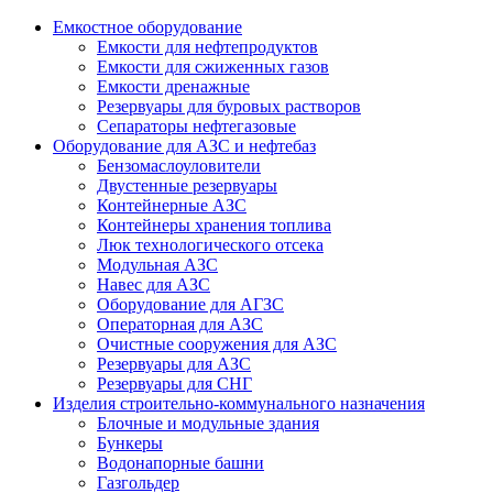
Емкостное оборудование
Емкости для нефтепродуктов
Емкости для сжиженных газов
Емкости дренажные
Резервуары для буровых растворов
Сепараторы нефтегазовые
Оборудование для АЗС и нефтебаз
Бензомаслоуловители
Двустенные резервуары
Контейнерные АЗС
Контейнеры хранения топлива
Люк технологического отсека
Модульная АЗС
Навес для АЗС
Оборудование для АГЗС
Операторная для АЗС
Очистные сооружения для АЗС
Резервуары для АЗС
Резервуары для СНГ
Изделия строительно-коммунального назначения
Блочные и модульные здания
Бункеры
Водонапорные башни
Газгольдер