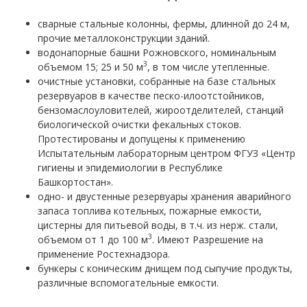
сварные стальные колонны, фермы, длинной до 24 м,
прочие металлоконструкции зданий.
водонапорные башни Рожновского, номинальным
3
объемом 15; 25 и 50 м
, в том числе утепленные.
очистные установки, собранные на базе стальных
резервуаров в качестве песко-илоотстойников,
бензомаслоуловителей, жироотделителей, станций
биологической очистки фекальных стоков.
Протестированы и допущены к применению
Испытательным лабораторным центром ФГУЗ «Центр
гигиены и эпидемиологии в Республике
Башкортостан».
одно- и двустенные резервуары хранения аварийного
запаса топлива котельных, пожарные емкости,
цистерны для питьевой воды, в т.ч. из нерж. стали,
3
объемом от 1 до 100 м
. Имеют Разрешение на
применение Ростехнадзора.
бункеры с коническим днищем под сыпучие продукты,
различные вспомогательные емкости.