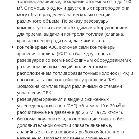
топлива, аварийные, пожарные объемом от 5 до 100
3
м
. С помощью одно- и двустенных перегородок они
могут быть разделены на несколько секций
различного объема. По заказу резервуары
комплектуются всем необходимым оборудованием
для приема, выдачи и контроля топлива (клапана,
краны, огнепреградители, датчики и т.п.).
контейнерные АЗС, включая сами контейнеры
хранения топлива (КХТ) на базе двустенных
резервуаров со всем необходимым оборудованием с
различным числом секций, количеством и
расположением топливораздаточных колонок (ТРК) и
насосов, а также контейнеры управления (КУ).
Возможна комплектация различными системами
управления ТРК.
резервуары хранения и выдачи сжиженных
3
углеводородных газов (СУГ) объемом 10 и 20 м
и
2
рассчитанные на давление до 2,5 МПа (25 кг/см
).
бензомаслоуловители, позволяющие сливать без
дополнительной очистки сливать ливневые,
аварийные стоки в водоемы рыбохозяйственного
назначения. Протестированы и допущены к