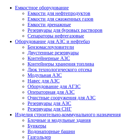
Емкостное оборудование
Емкости для нефтепродуктов
Емкости для сжиженных газов
Емкости дренажные
Резервуары для буровых растворов
Сепараторы нефтегазовые
Оборудование для АЗС и нефтебаз
Бензомаслоуловители
Двустенные резервуары
Контейнерные АЗС
Контейнеры хранения топлива
Люк технологического отсека
Модульная АЗС
Навес для АЗС
Оборудование для АГЗС
Операторная для АЗС
Очистные сооружения для АЗС
Резервуары для АЗС
Резервуары для СНГ
Изделия строительно-коммунального назначения
Блочные и модульные здания
Бункеры
Водонапорные башни
Газгольдер